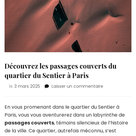
Découvrez les passages couverts du
quartier du Sentier à Paris
sur
le
3 mars 2025
Laisser un commentaire
Découvrez
les
passages
En vous promenant dans le quartier du Sentier à
couverts
Paris, vous vous aventurerez dans un labyrinthe de
du
passages couverts
, témoins silencieux de l’histoire
quartier
de la ville. Ce quartier, autrefois méconnu, s’est
du