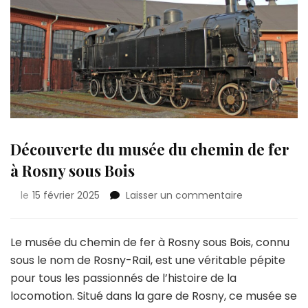
Découverte du musée du chemin de fer
à Rosny sous Bois
sur
le
15 février 2025
Laisser un commentaire
Découverte
du
musée
Le musée du chemin de fer à Rosny sous Bois, connu
du
sous le nom de Rosny-Rail, est une véritable pépite
chemin
pour tous les passionnés de l’histoire de la
de
locomotion. Situé dans la gare de Rosny, ce musée se
fer