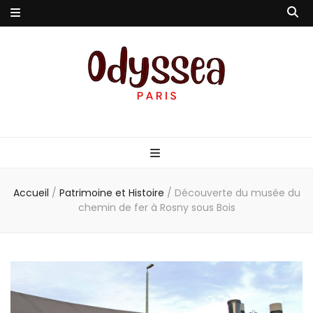
Odyssea-Paris
Le blog parisien
Accueil
/
Patrimoine et Histoire
/
Découverte du musée du
chemin de fer à Rosny sous Bois