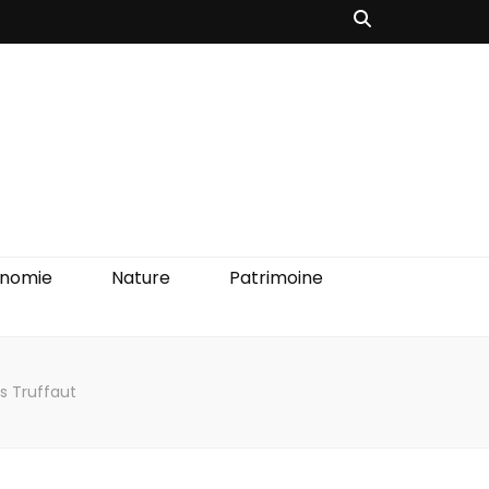
onomie
Nature
Patrimoine
is Truffaut