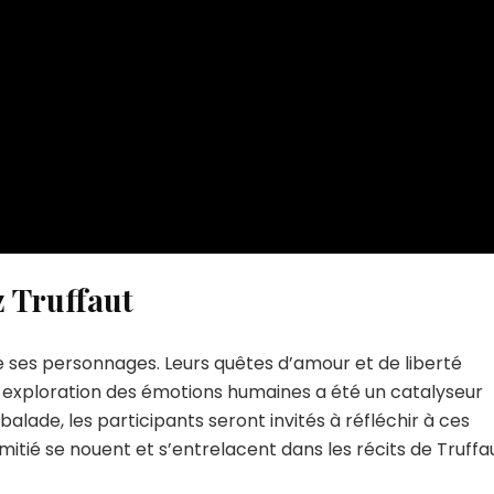
z Truffaut
de ses personnages. Leurs quêtes d’amour et de liberté
 exploration des émotions humaines a été un catalyseur
balade, les participants seront invités à réfléchir à ces
mitié se nouent et s’entrelacent dans les récits de Truffa