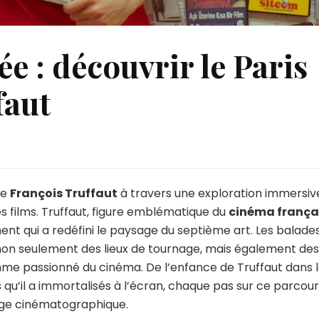
e : découvrir le Paris
faut
né
lade
idée
de
François Truffaut
à travers une exploration immersiv
é ses films. Truffaut, figure emblématique du
cinéma frança
ouvrir
nt qui a redéfini le paysage du septième art. Les balade
on seulement des lieux de tournage, mais également des
is
mme passionné du cinéma. De l’enfance de Truffaut dans 
nçois
u’il a immortalisés à l’écran, chaque pas sur ce parcour
ffaut
age cinématographique.