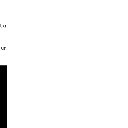
t a
, un