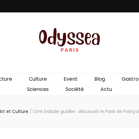
is
cture
Culture
Event
Blog
Gastr
Sciences
Société
Actu
Art et Culture
/
Ciné balade guidée : découvrir le Paris de Franço