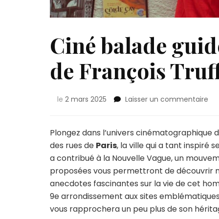
Ciné balade guidé
de François Truf
sur
le
2 mars 2025
Laisser un commentaire
Ci
ba
gu
Plongez dans l’univers cinématographique 
:
des rues de
Paris
, la ville qui a tant inspir
déc
a contribué à la Nouvelle Vague, un mouveme
le
proposées vous permettront de découvrir n
Par
de
anecdotes fascinantes sur la vie de cet ho
Fra
9e arrondissement aux sites emblématiques q
Tru
vous rapprochera un peu plus de son hérit