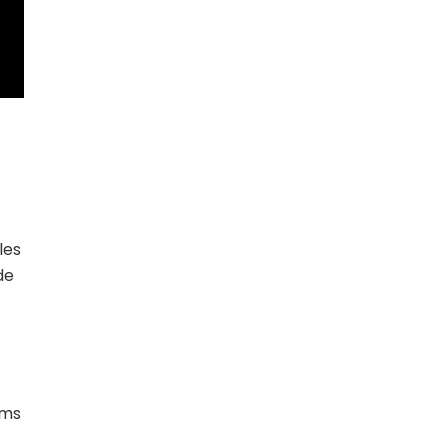
les
de
lms