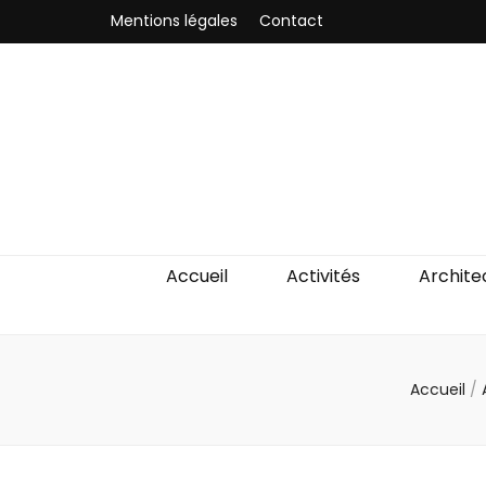
Mentions légales
Contact
Odyssea-Par
Le blog parisien
Accueil
Activités
Archite
Accueil
/