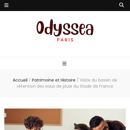
Odyssea-Paris
Le blog parisien
Accueil
/
Patrimoine et Histoire
/
Visite du bassin de
rétention des eaux de pluie du Stade de France