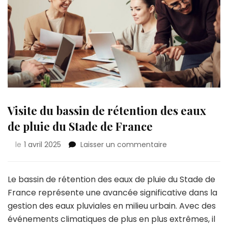
Visite du bassin de rétention des eaux
de pluie du Stade de France
sur
le
1 avril 2025
Laisser un commentaire
Visite
du
bassin
Le bassin de rétention des eaux de pluie du Stade de
de
France représente une avancée significative dans la
rétention
gestion des eaux pluviales en milieu urbain. Avec des
des
événements climatiques de plus en plus extrêmes, il
eaux