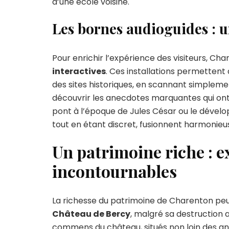
d’une école voisine.
Les bornes audioguides : u
Pour enrichir l’expérience des visiteurs, C
interactives
. Ces installations permetten
des sites historiques, en scannant simpleme
découvrir les anecdotes marquantes qui ont
pont à l’époque de Jules César ou le dévelop
tout en étant discret, fusionnent harmonie
Un patrimoine riche : e
incontournables
La richesse du patrimoine de Charenton peut 
Château de Bercy
, malgré sa destruction a
commens du château, situés non loin des a