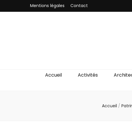
Mentions légales
Contact
Odyssea-Par
Le blog parisien
Accueil
Activités
Archite
Accueil
/
Patri