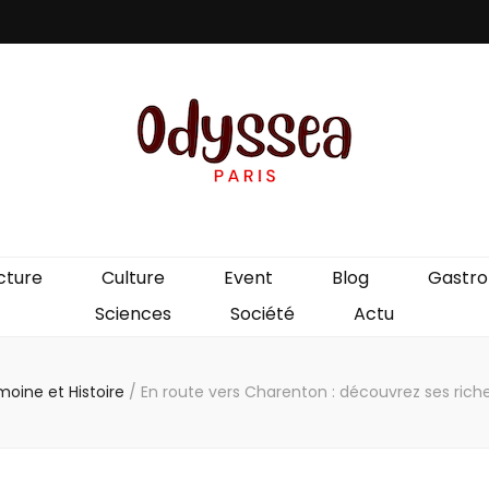
is
cture
Culture
Event
Blog
Gastr
Sciences
Société
Actu
moine et Histoire
/
En route vers Charenton : découvrez ses rich