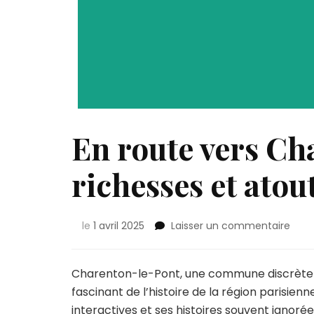
En route vers Ch
richesses et atou
sur
le
1 avril 2025
Laisser un commentaire
En
rout
vers
Charenton-le-Pont, une commune discrète ma
Char
fascinant de l’histoire de la région parisie
:
interactives et ses histoires souvent ignorée
déco