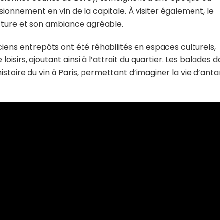
isionnement en vin de la capitale. À visiter également, le
ecture et son ambiance agréable.
ciens entrepôts ont été réhabilités en espaces culturels,
isirs, ajoutant ainsi à l’attrait du quartier. Les balades 
istoire du vin à Paris, permettant d’imaginer la vie d’anta