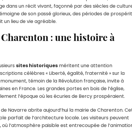
ge dans un récit vivant, façonné par des siècles de cultur
esses
 témoigne de son passé glorieux, des périodes de prospéri
 un lieu de vie agréable.
ts
 Charenton : une histoire à
usieurs
sites historiques
méritent une attention
scriptions célèbres « Liberté, égalité, fraternité » sur la
e monument, témoin de la Révolution française, invite à
caines en France. Les grandes portes en bois de l’église,
lement l’époque où les écuries de Bercy prospéraient.
 de Navarre abrite aujourd’hui la mairie de Charenton. Ce
ple parfait de l’architecture locale. Les visiteurs peuvent
d, où l’atmosphère paisible est entrecoupée de l’animatio