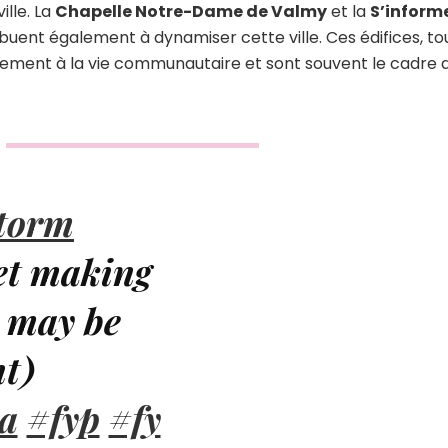
ille. La
Chapelle Notre-Dame de Valmy
et la
S’inform
buent également à dynamiser cette ville. Ces édifices, to
tivement à la vie communautaire et sont souvent le cadre 
torm
et making
s may be
nt)
a
#fyp
#fy