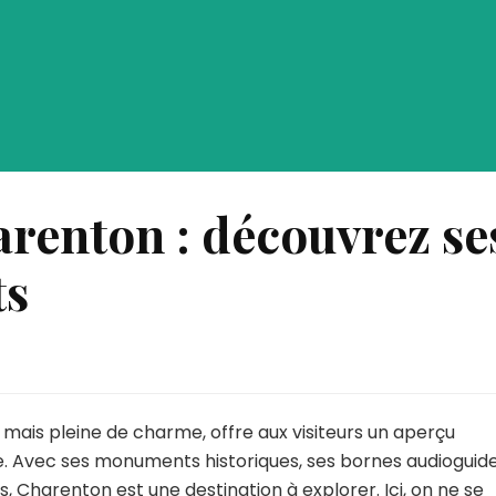
arenton : découvrez se
ts
e
is pleine de charme, offre aux visiteurs un aperçu
enton
nne. Avec ses monuments historiques, ses bornes audioguid
s, Charenton est une destination à explorer. Ici, on ne se
uvrez