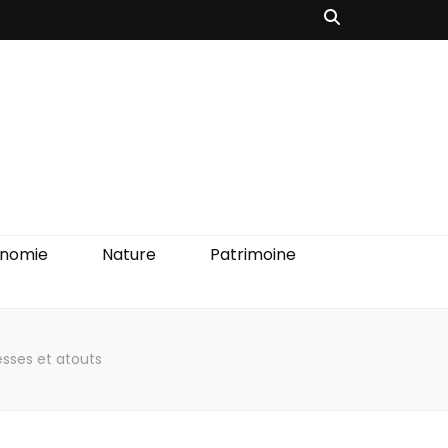
onomie
Nature
Patrimoine
esses et atouts