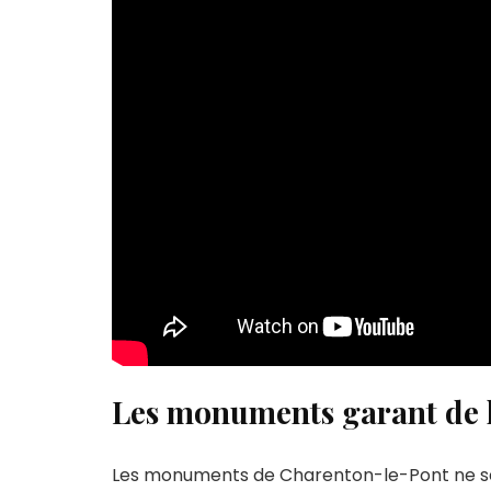
Les monuments garant de l
Les monuments de Charenton-le-Pont ne se l