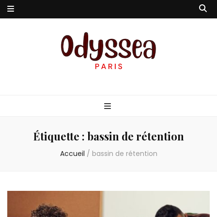
Odyssea-Paris
Le blog parisien
Étiquette :
bassin de rétention
Accueil
/
bassin de rétention