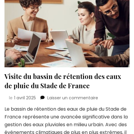
Visite du bassin de rétention des eaux
de pluie du Stade de France
sur
le
1 avril 2025
Laisser un commentaire
Visite
Le bassin de rétention des eaux de pluie du Stade de
du
France représente une avancée significative dans la
bassin
de
gestion des eaux pluviales en milieu urbain. Avec des
rétention
événements climatiques de plus en plus extrêmes, il