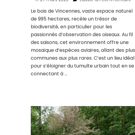
O
Le bois de Vincennes, vaste espace naturel
d
de 995 hectares, recèle un trésor de
o
a
biodiversité, en particulier pour les
bo
passionnés d’observation des oiseaux. Au fil
d
des saisons, cet environnement offre une
V
mosaïque d’espèces aviaires, allant des plus
à
Pa
communes aux plus rares. C’est un lieu idéal
pour s’éloigner du tumulte urbain tout en se
connectant à …