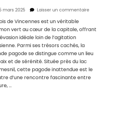
sur
5 mars 2025
Laisser un commentaire
Découvrez
ois de Vincennes est un véritable
le
on vert au cœur de la capitale, offrant
bois
de
évasion idéale loin de l’agitation
Vincennes
sienne. Parmi ses trésors cachés, la
et
de pagode se distingue comme un lieu
la
aix et de sérénité. Située près du lac
grande
pagode
esnil, cette pagode inattendue est le
:
tre d’une rencontre fascinante entre
une
ure, …
visite
guidée
incontournable