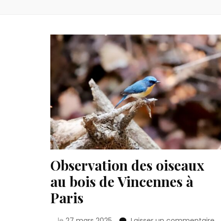
Observation des oiseaux
au bois de Vincennes à
Paris
su
le
27 mars 2025
Laisser un commentaire