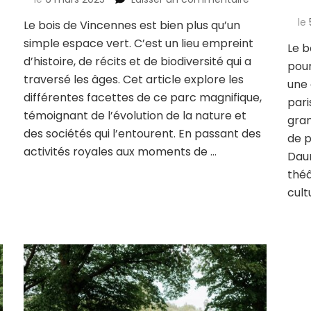
bservation
L’histoire
le
Le bois de Vincennes est bien plus qu’un
es
fascinante
iseaux
simple espace vert. C’est un lieu empreint
du
Le b
u
bois
d’histoire, de récits et de biodiversité qui a
poum
is
de
traversé les âges. Cet article explore les
une 
e
Vincennes
différentes facettes de ce parc magnifique,
incennes
à
pari
témoignant de l’évolution de la nature et
travers
gran
ris
les
des sociétés qui l’entourent. En passant des
de p
siècles
activités royales aux moments de …
Daum
théâ
cult