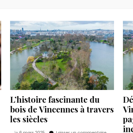
L’histoire fascinante du
Dé
bois de Vincennes à travers
Vi
les siècles
pa
in
r
sur
le
6 mars 2025
Laisser un commentaire