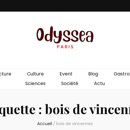
is
cture
Culture
Event
Blog
Gastr
Sciences
Société
Actu
quette :
bois de vince
Accueil
/
bois de vincennes