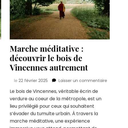
Marche méditative :
découvrir le bois de
Vincennes autrement
sur
sur
le
22 février 2025
Laisser un commentaire
Visite
Marche
Le bois de Vincennes, véritable écrin de
de
méditativ
l’école
verdure au coeur de la métropole, est un
:
de
découvrir
lieu privilégié pour ceux qui souhaitent
chiens
le
s’évader du tumulte urbain. À travers la
guides
bois
marche méditative, une expérience
et
de