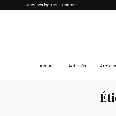
Mentions légales
Contact
Odyssea-Par
Le blog parisien
Accueil
Activités
Archite
Éti