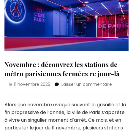
Novembre : découvrez les stations de
métro parisiennes fermées ce jour-là
sur
le
11 novembre 2025
Laisser un commentaire
Novembr
:
découvre
Alors que novembre évoque souvent la grisaille et la
les
fin progressive de l’année, la ville de Paris s’apprête
stations
à vivre un singulier moment d’arrêt. Ce mois, et en
de
particulier le jour du 11 novembre, plusieurs stations
métro