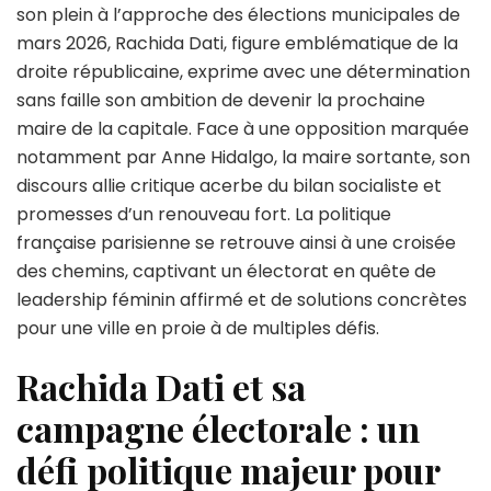
Rachida
son plein à l’approche des élections municipales de
Dati
mars 2026, Rachida Dati, figure emblématique de la
affirme
droite républicaine, exprime avec une détermination
avec
déterminati
sans faille son ambition de devenir la prochaine
« Je
maire de la capitale. Face à une opposition marquée
deviendrai
notamment par Anne Hidalgo, la maire sortante, son
la
discours allie critique acerbe du bilan socialiste et
prochaine
maire
promesses d’un renouveau fort. La politique
de
française parisienne se retrouve ainsi à une croisée
Paris.
des chemins, captivant un électorat en quête de
Rien
leadership féminin affirmé et de solutions concrètes
ne
pourra
pour une ville en proie à de multiples défis.
me
freiner ».
Rachida Dati et sa
campagne électorale : un
défi politique majeur pour