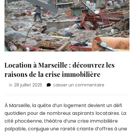
Location à Marseille : découvrez les
raisons de la crise immobilière
sur
le
28 juillet 2025
Laisser un commentaire
Location
à
Marseille
À Marseille, la quête d’un logement devient un défi
:
quotidien pour de nombreux aspirants locataires. La
découvrez
cité phocéenne, théâtre d’une crise immobilière
les
palpable, conjugue une rareté criante d’offres à une
raisons