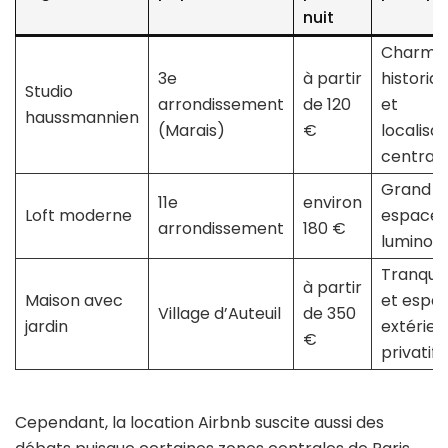
nuit
Charme
3e
à partir
historiq
Studio
arrondissement
de 120
et
haussmannien
(Marais)
€
localisat
central
Grand
11e
environ
Loft moderne
espace 
arrondissement
180 €
luminosi
Tranquill
à partir
Maison avec
et espa
Village d’Auteuil
de 350
jardin
extérieu
€
privatif
Cependant, la location Airbnb suscite aussi des