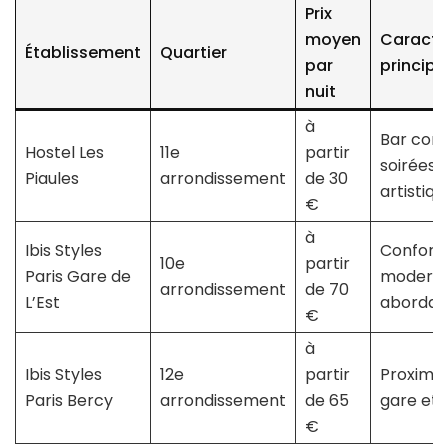
Prix
moyen
Caracté
Établissement
Quartier
par
principa
nuit
à
Bar convi
Hostel Les
11e
partir
soirées
Piaules
arrondissement
de 30
artistiqu
€
à
Ibis Styles
Confort
10e
partir
Paris Gare de
moderne
arrondissement
de 70
L’Est
abordab
€
à
Ibis Styles
12e
partir
Proximit
Paris Bercy
arrondissement
de 65
gare et 
€