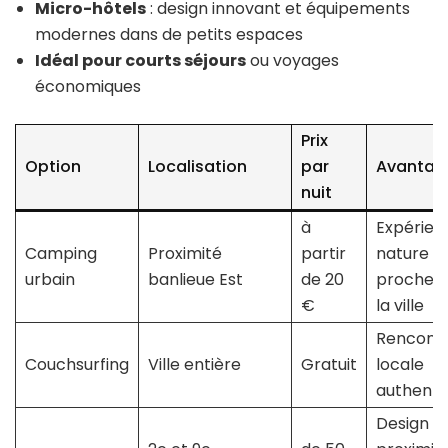
Micro-hôtels
: design innovant et équipements
modernes dans de petits espaces
Idéal pour courts séjours
ou voyages
économiques
Prix
Option
Localisation
par
Avantag
nuit
à
Expérien
Camping
Proximité
partir
nature
urbain
banlieue Est
de 20
proche 
€
la ville
Rencont
Couchsurfing
Ville entière
Gratuit
locale
authenti
Design e