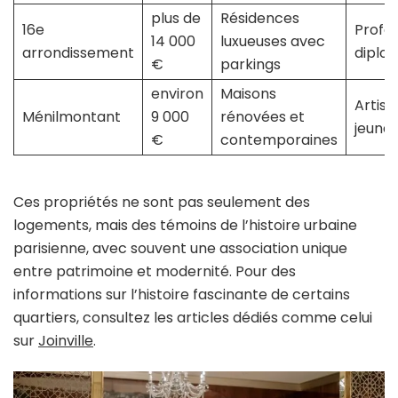
plus de
Résidences
16e
Profes
14 000
luxueuses avec
arrondissement
diplo
€
parkings
environ
Maisons
Artist
Ménilmontant
9 000
rénovées et
jeunes
€
contemporaines
Ces propriétés ne sont pas seulement des
logements, mais des témoins de l’histoire urbaine
parisienne, avec souvent une association unique
entre patrimoine et modernité. Pour des
informations sur l’histoire fascinante de certains
quartiers, consultez les articles dédiés comme celui
sur
Joinville
.