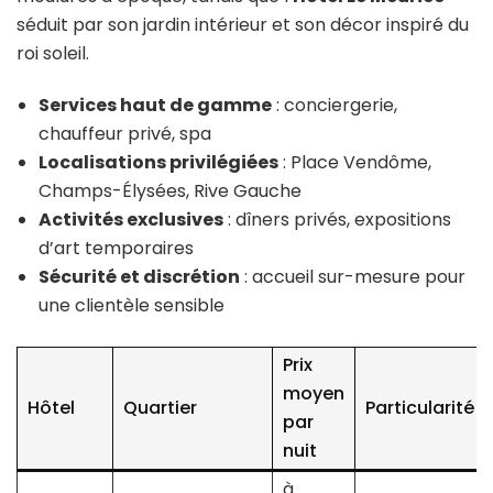
séduit par son jardin intérieur et son décor inspiré du
roi soleil.
Services haut de gamme
: conciergerie,
chauffeur privé, spa
Localisations privilégiées
: Place Vendôme,
Champs-Élysées, Rive Gauche
Activités exclusives
: dîners privés, expositions
d’art temporaires
Sécurité et discrétion
: accueil sur-mesure pour
une clientèle sensible
Prix
moyen
Hôtel
Quartier
Particularité
par
nuit
à