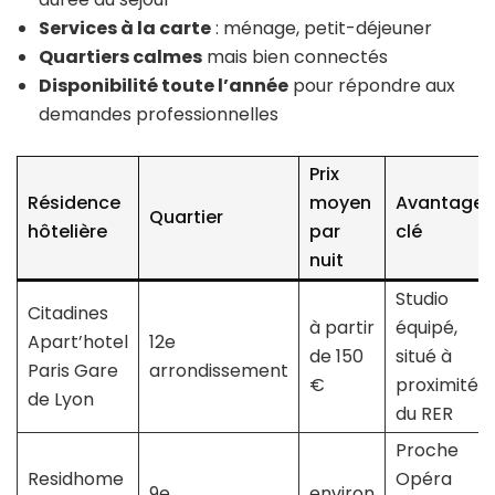
Services à la carte
: ménage, petit-déjeuner
Quartiers calmes
mais bien connectés
Disponibilité toute l’année
pour répondre aux
demandes professionnelles
Prix
Résidence
moyen
Avantage
Quartier
hôtelière
par
clé
nuit
Studio
Citadines
à partir
équipé,
Apart’hotel
12e
de 150
situé à
Paris Gare
arrondissement
€
proximité
de Lyon
du RER
Proche
Residhome
Opéra
9e
environ