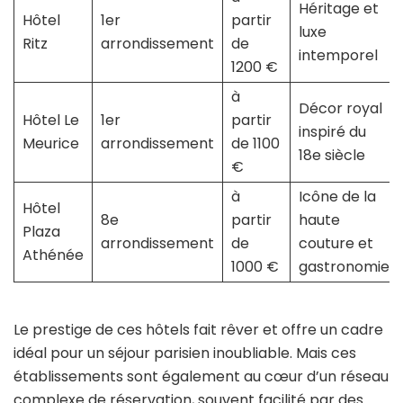
Héritage et
Hôtel
1er
partir
luxe
Ritz
arrondissement
de
intemporel
1200 €
à
Décor royal
Hôtel Le
1er
partir
inspiré du
Meurice
arrondissement
de 1100
18e siècle
€
à
Icône de la
Hôtel
8e
partir
haute
Plaza
arrondissement
de
couture et
Athénée
1000 €
gastronomie
Le prestige de ces hôtels fait rêver et offre un cadre
idéal pour un séjour parisien inoubliable. Mais ces
établissements sont également au cœur d’un réseau
complexe de réservation, souvent facilité par des