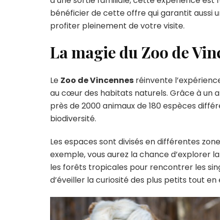
d’une sortie familiale, cette expérience est 
et
bénéficier de cette offre qui garantit aussi 
d
profiter pleinement de votre visite.
La magie du Zoo de Vi
Le
Zoo de Vincennes
réinvente l’expérience
au cœur des habitats naturels. Grâce à u
près de 2000 animaux de 180 espèces différ
biodiversité.
Les espaces sont divisés en différentes zon
exemple, vous aurez la chance d’explorer la 
les forêts tropicales pour rencontrer les si
d’éveiller la curiosité des plus petits tout e