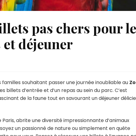
illets pas chers pour l
 et déjeuner
r
ffre
éciale
 familles souhaitant passer une journée inoubliable au
Zo
llets
les billets d’entrée et d’un repas au sein du parc. C’est
as
fascinant de la faune tout en savourant un déjeuner délici
hers
our
oo
e Paris, abrite une diversité impressionnante d’animaux
e
 soyez un passionné de nature ou simplement en quête
incennes