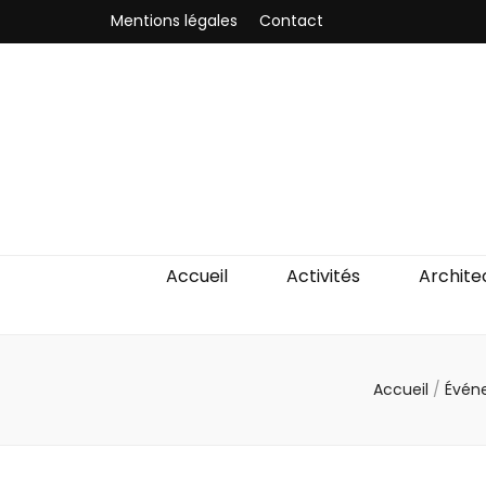
Mentions légales
Contact
Odyssea-Par
Le blog parisien
Accueil
Activités
Archite
Accueil
/
Évén