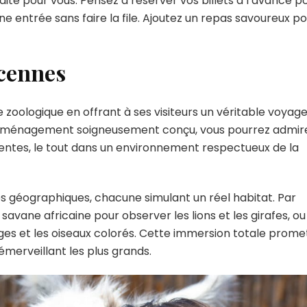
faite pour vous. Pensez à réserver vos billets à l’avance p
une entrée sans faire la file. Ajoutez un repas savoureux p
éjeuner
ncennes
 zoologique en offrant à ses visiteurs un véritable voyag
n aménagement soigneusement conçu, vous pourrez admir
entes, le tout dans un environnement respectueux de la
es géographiques, chacune simulant un réel habitat. Par
savane africaine pour observer les lions et les girafes, ou
nges et les oiseaux colorés. Cette immersion totale prome
n émerveillant les plus grands.