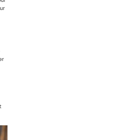
our
our
e
er
t