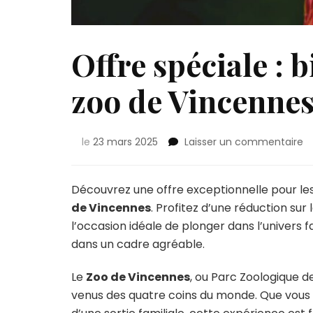
Offre spéciale : b
zoo de Vincennes
su
le
23 mars 2025
Laisser un commentaire
O
sp
:
Découvrez une offre exceptionnelle pour les
bi
de Vincennes
. Profitez d’une réduction sur 
p
l’occasion idéale de plonger dans l’univers 
c
dans un cadre agréable.
p
le
z
Le
Zoo de Vincennes
, ou Parc Zoologique d
d
venus des quatre coins du monde. Que vous
V