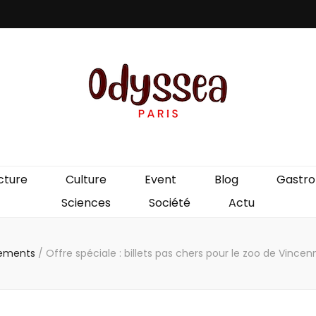
is
cture
Culture
Event
Blog
Gastr
Sciences
Société
Actu
ements
/
Offre spéciale : billets pas chers pour le zoo de Vince