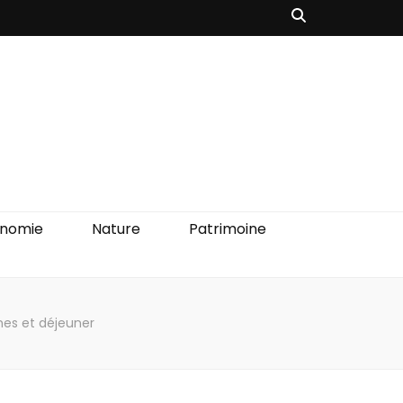
onomie
Nature
Patrimoine
nnes et déjeuner