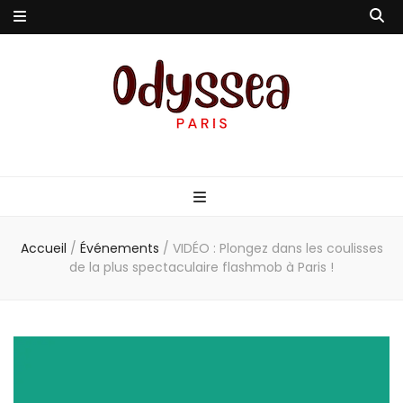
Odyssea-Paris
Le blog parisien
Accueil
/
Événements
/
VIDÉO : Plongez dans les coulisses
de la plus spectaculaire flashmob à Paris !