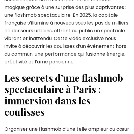
les
magique grâce à une surprise des plus captivantes :
coulisses
une flashmob spectaculaire. En 2025, la capitale
de
la
française s’illumine à nouveau sous les pas de milliers
plus
de danseurs urbains, offrant au public un spectacle
spectacu
vibrant et inattendu. Cette vidéo exclusive nous
flashmo
invite à découvrir les coulisses d’un événement hors
à
Paris
du commun, une performance qui fusionne énergie,
!
créativité et l’âme parisienne.
Les secrets d’une flashmob
spectaculaire à Paris :
immersion dans les
coulisses
Organiser une flashmob d’une telle ampleur au cœur