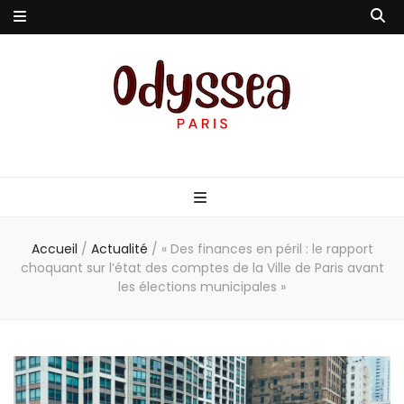
Odyssea-Paris
Le blog parisien
Accueil
/
Actualité
/
« Des finances en péril : le rapport
choquant sur l’état des comptes de la Ville de Paris avant
les élections municipales »