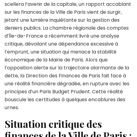
en
scellera l’avenir de la capitale, un rapport accablant
péril
sur les finances de la Ville de Paris vient de surgir,
:
jetant une lumière inquiétante sur la gestion des
le
rapport
deniers publics. La chambre régionale des comptes
choqua
d’Île-de-France a récemment livré une analyse
sur
critique, dévoilant une dépendance excessive à
l’état
l’emprunt, une situation qui menace la stabilité
des
compte
économique de la Mairie de Paris. Alors que
de
l’opposition alerte sur la trajectoire alarmante de la
la
dette, la Direction des Finances de Paris fait face à
Ville
une réalité financière dégradée, en rupture avec les
de
Paris
principes d’un Paris Budget Prudent. Cette réalité
avant
bouscule les certitudes à quelques encablures des
les
urnes.
élection
municip
Situation critique des
»
finances de la Ville de Paris :