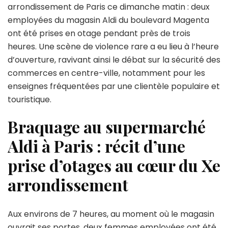
Paris
arrondissement de Paris ce dimanche matin : deux
:
employées du magasin Aldi du boulevard Magenta
des
ont été prises en otage pendant près de trois
employées
d’Aldi
heures. Une scène de violence rare a eu lieu à l’heure
prises
d’ouverture, ravivant ainsi le débat sur la sécurité des
en
commerces en centre-ville, notamment pour les
otage
enseignes fréquentées par une clientèle populaire et
pendant
trois
touristique.
heures
dans
Braquage au supermarché
la
Aldi à Paris : récit d’une
salle
des
prise d’otages au cœur du Xe
coffres
arrondissement
Aux environs de 7 heures, au moment où le magasin
ouvrait ses portes, deux femmes employées ont été