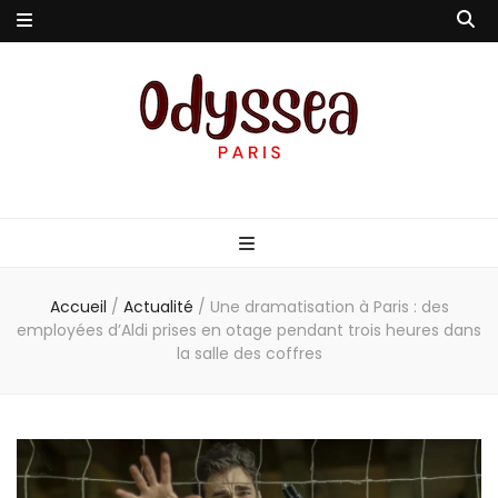
Odyssea-Paris
Le blog parisien
Accueil
/
Actualité
/
Une dramatisation à Paris : des
employées d’Aldi prises en otage pendant trois heures dans
la salle des coffres