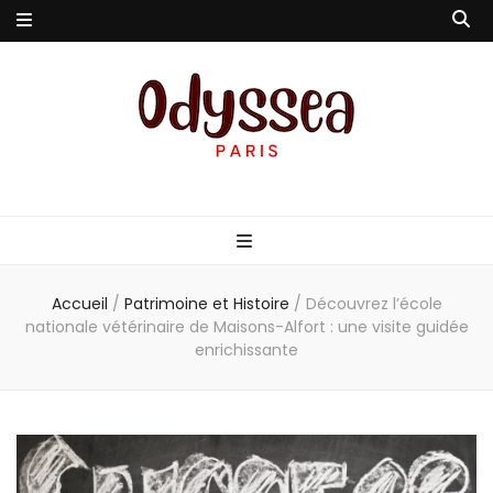
Odyssea-Paris
Le blog parisien
Accueil
/
Patrimoine et Histoire
/
Découvrez l’école
nationale vétérinaire de Maisons-Alfort : une visite guidée
enrichissante