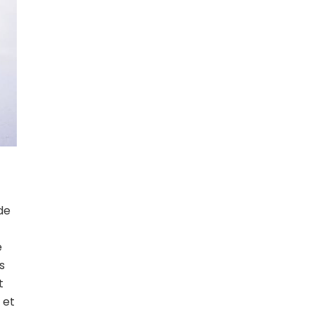
de
e
s
t
 et