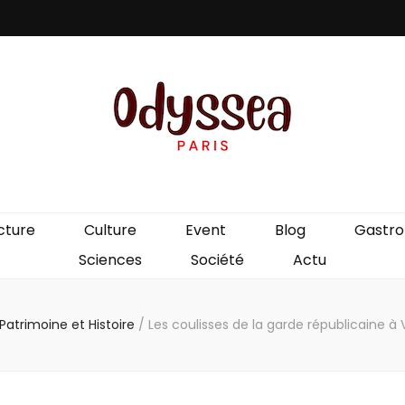
is
cture
Culture
Event
Blog
Gastr
Sciences
Société
Actu
Patrimoine et Histoire
/
Les coulisses de la garde républicaine à