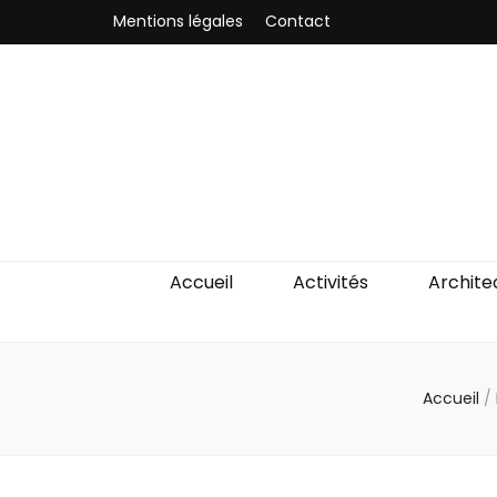
Mentions légales
Contact
Odyssea-Par
Le blog parisien
Accueil
Activités
Archite
Accueil
/