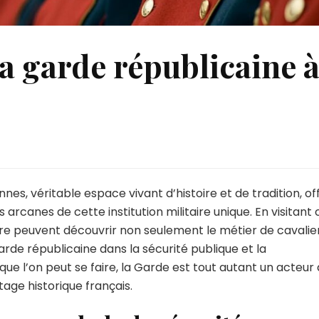
la garde républicaine 
ur
es
oulisses
de
nes, véritable espace vivant d’histoire et de tradition, of
a
 arcanes de cette institution militaire unique. En visitant 
garde
oire peuvent découvrir non seulement le métier de cavalier
épublicaine
arde républicaine dans la sécurité publique et la
à
Vincennes
 que l’on peut se faire, la Garde est tout autant un acteur
tage historique français.