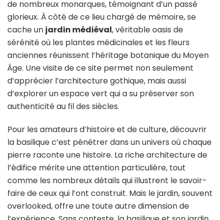
et
de nombreux monarques, témoignant d’un passé
découverte
glorieux. À côté de ce lieu chargé de mémoire, se
de
cache un
jardin médiéval
, véritable oasis de
son
sérénité où les plantes médicinales et les fleurs
jardin
médiéval
anciennes réunissent l’héritage botanique du Moyen
Âge. Une visite de ce site permet non seulement
d’apprécier l’architecture gothique, mais aussi
d’explorer un espace vert qui a su préserver son
authenticité au fil des siècles.
Pour les amateurs d’histoire et de culture, découvrir
la basilique c’est pénétrer dans un univers où chaque
pierre raconte une histoire. La riche architecture de
l’édifice mérite une attention particulière, tout
comme les nombreux détails qui illustrent le savoir-
faire de ceux qui l’ont construit. Mais le jardin, souvent
overlooked, offre une toute autre dimension de
l’expérience. Sans conteste, la basilique et son jardin