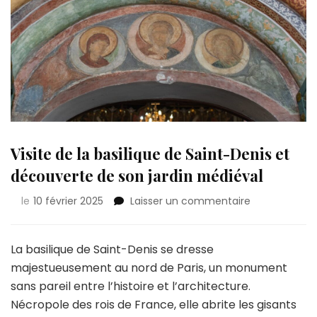
Visite de la basilique de Saint-Denis et
découverte de son jardin médiéval
sur
le
10 février 2025
Laisser un commentaire
Visite
de
la
La basilique de Saint-Denis se dresse
basilique
majestueusement au nord de Paris, un monument
de
sans pareil entre l’histoire et l’architecture.
Saint-
Nécropole des rois de France, elle abrite les gisants
Denis