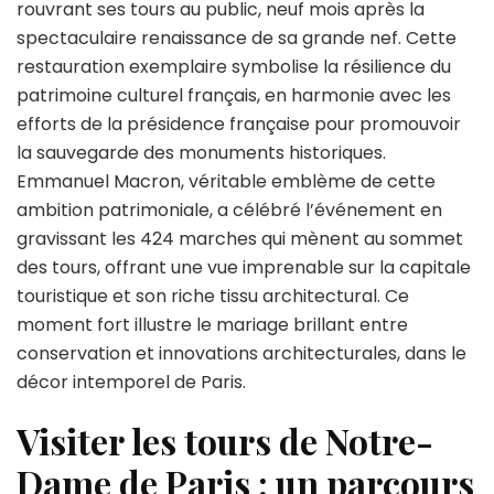
rouvrant ses tours au public, neuf mois après la
un
spectaculaire renaissance de sa grande nef. Cette
regard
sur
restauration exemplaire symbolise la résilience du
les
patrimoine culturel français, en harmonie avec les
tours
efforts de la présidence française pour promouvoir
majestu
la sauvegarde des monuments historiques.
de
la
Emmanuel Macron, véritable emblème de cette
cathédr
ambition patrimoniale, a célébré l’événement en
Notre-
gravissant les 424 marches qui mènent au sommet
Dame
des tours, offrant une vue imprenable sur la capitale
de
Paris
touristique et son riche tissu architectural. Ce
moment fort illustre le mariage brillant entre
conservation et innovations architecturales, dans le
décor intemporel de Paris.
Visiter les tours de Notre-
Dame de Paris : un parcours