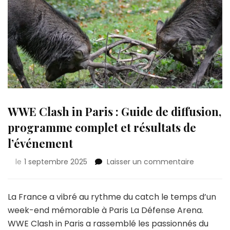
WWE Clash in Paris : Guide de diffusion,
programme complet et résultats de
l’événement
sur
le
1 septembre 2025
Laisser un commentaire
WWE
Clash
in
La France a vibré au rythme du catch le temps d’un
Paris
week-end mémorable à Paris La Défense Arena.
:
WWE Clash in Paris a rassemblé les passionnés du
Guide