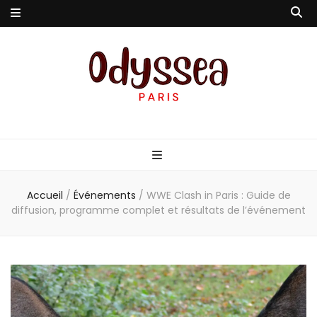
Odyssea-Paris
Le blog parisien
Accueil
/
Événements
/
WWE Clash in Paris : Guide de
diffusion, programme complet et résultats de l’événement