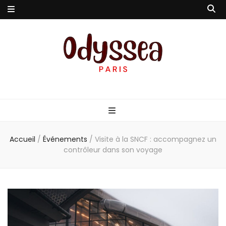
Odyssea-Paris
Le blog parisien
Accueil
/
Événements
/
Visite à la SNCF : accompagnez un
contrôleur dans son voyage