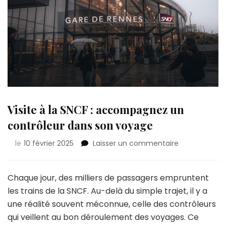
Visite à la SNCF : accompagnez un
contrôleur dans son voyage
sur
le
10 février 2025
Laisser un commentaire
Visite
à
la
Chaque jour, des milliers de passagers empruntent
SNCF
les trains de la SNCF. Au-delà du simple trajet, il y a
:
une réalité souvent méconnue, celle des contrôleurs
accompagne
qui veillent au bon déroulement des voyages. Ce
un