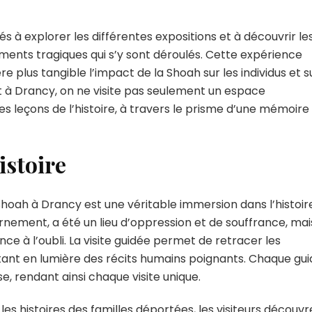
orial
ités à explorer les différentes expositions et à découvrir le
ments tragiques qui s’y sont déroulés. Cette expérience
ah
lus tangible l’impact de la Shoah sur les individus et s
ncy
t à Drancy, on ne visite pas seulement un espace
 leçons de l’histoire, à travers le prisme d’une mémoire
istoire
hoah à Drancy est une véritable immersion dans l’histoir
nement, a été un lieu d’oppression et de souffrance, mais
e à l’oubli. La visite guidée permet de retracer les
ant en lumière des récits humains poignants. Chaque gui
e, rendant ainsi chaque visite unique.
les histoires des familles déportées, les visiteurs découvr