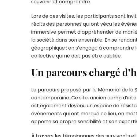
souvenir et comprendre.
Mém
de
Lors de ces visites, les participants sont inv
la
récits des personnes qui ont vécu les événe
Sho
à
immersive permet d’appréhender de manière p
Dra
la société dans son ensemble. En se rendan
géographique : on s’engage à comprendre les
collective qui ne doit pas être oubliée.
Un parcours chargé d’h
Le parcours proposé par le Mémorial de la S
contemporaine. Ce site, ancien camp d’inter
est également devenu un espace de résistanc
événements qui ont marqué ce lieu, en mett
apporte sa propre sensibilité et son expertis
À travers les témoignages des survivants et 