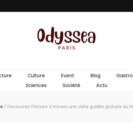
is
cture
Culture
Event
Blog
Gastr
Sciences
Société
Actu
re
/
Découvrez l’histoire à travers une visite guidée gratuite du