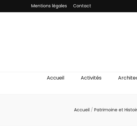
Mentions légales
Contact
Odyssea-Par
Le blog parisien
Accueil
Activités
Archite
Accueil
/
Patrimoine et Histoi