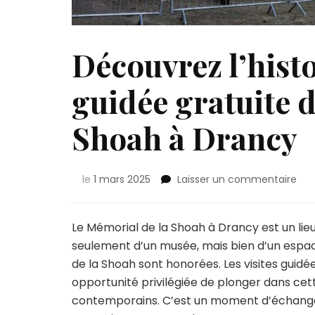
Découvrez l’histo
guidée gratuite 
Shoah à Drancy
sur
le
1 mars 2025
Laisser un commentaire
Déc
l’hi
à
Le Mémorial de la Shoah à Drancy est un lieu
tra
seulement d’un musée, mais bien d’un espace
une
de la Shoah sont honorées. Les visites guidée
visi
opportunité privilégiée de plonger dans cet
gui
gra
contemporains. C’est un moment d’échange, 
du