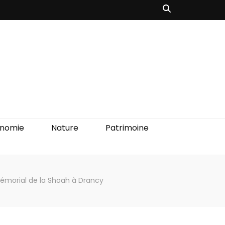
onomie
Nature
Patrimoine
 Mémorial de la Shoah à Drancy