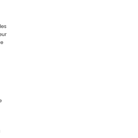
les
eur
re
e
à