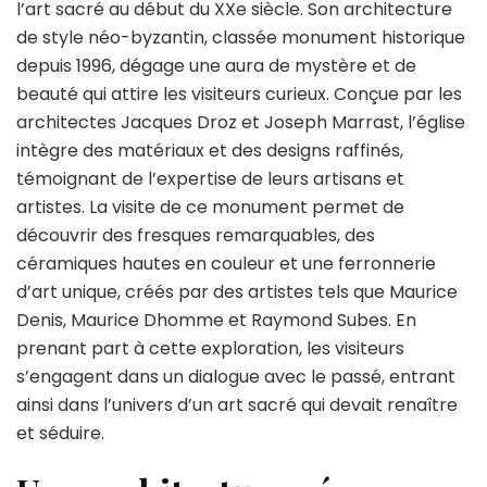
l’art sacré au début du XXe siècle. Son architecture
Louis
de style néo-byzantin, classée monument historique
de
Vincennes
depuis 1996, dégage une aura de mystère et de
:
beauté qui attire les visiteurs curieux. Conçue par les
un
architectes Jacques Droz et Joseph Marrast, l’église
voyage
intègre des matériaux et des designs raffinés,
à
travers
témoignant de l’expertise de leurs artisans et
l’histoire
artistes. La visite de ce monument permet de
de
découvrir des fresques remarquables, des
l’art
céramiques hautes en couleur et une ferronnerie
d’art unique, créés par des artistes tels que Maurice
Denis, Maurice Dhomme et Raymond Subes. En
prenant part à cette exploration, les visiteurs
s’engagent dans un dialogue avec le passé, entrant
ainsi dans l’univers d’un art sacré qui devait renaître
et séduire.