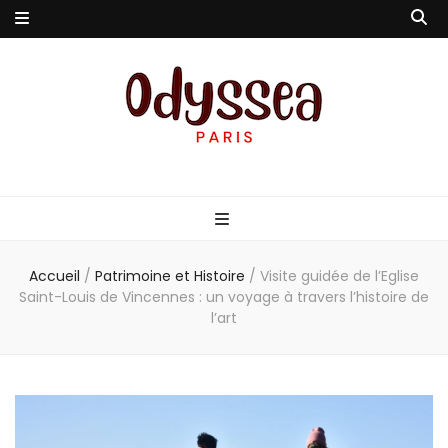
Odyssea-Paris
Le blog parisien
Accueil
/
Patrimoine et Histoire
/
Visite guidée de l’Eglise
Saint-Louis de Vincennes : un voyage à travers l’histoire de
l’art