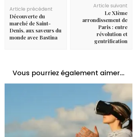
Navigation
Article suivant
d'article
Article précédent
Le XIème
Découverte du
arrondissement de
marché de Saint-
Paris : entre
Denis, aux saveurs du
révolution et
monde avec Bastina
gentrification
Vous pourriez également aimer...