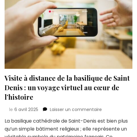
Visite à distance de la basilique de Saint
Denis : un voyage virtuel au cœur de
l’histoire
sur
le
6 avril 2025
Laisser un commentaire
Visite
La basilique cathédrale de Saint-Denis est bien plus
à
qu’un simple bâtiment religieux ; elle représente un
distance
de
véritable symbole du patrimoine français. Ce