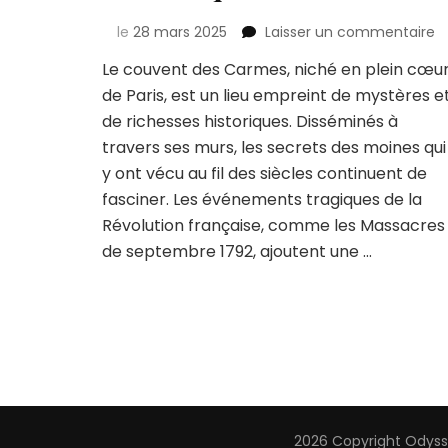
su
le
28 mars 2025
Laisser un commentaire
D
Le couvent des Carmes, niché en plein cœu
le
de Paris, est un lieu empreint de mystères e
s
d
de richesses historiques. Disséminés à
c
travers ses murs, les secrets des moines qui
d
y ont vécu au fil des siècles continuent de
C
fasciner. Les événements tragiques de la
:
u
Révolution française, comme les Massacres
e
de septembre 1792, ajoutent une …
d
la
vi
m
2026 Copyright
Odyss