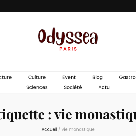
is
cture
Culture
Event
Blog
Gastr
Sciences
Société
Actu
tiquette :
vie monastiq
Accueil
/
vie monastique