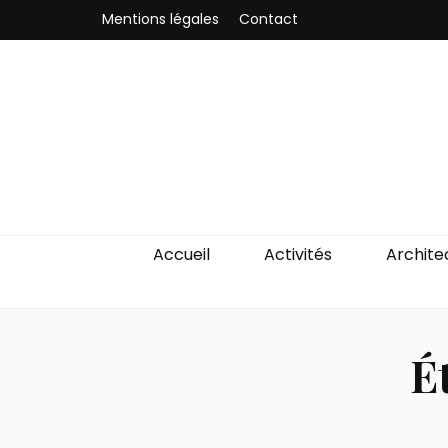
Mentions légales
Contact
Odyssea-Par
Le blog parisien
Accueil
Activités
Archite
É