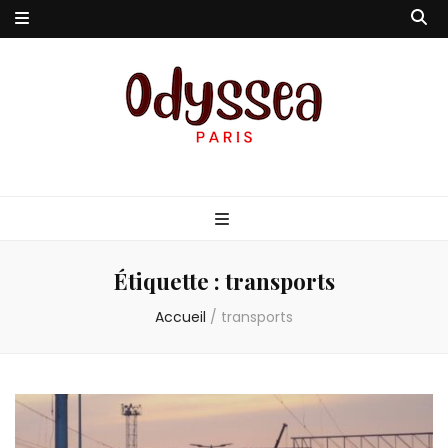
Odyssea-Paris
Le blog parisien
Étiquette :
transports
Accueil
/
transports