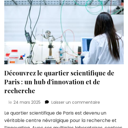
Découvrez le quartier scientifique de
Paris : un hub d’innovation et de
recherche
sur
le
24 mars 2025
Laisser un commentaire
Découvrez
Le quartier scientifique de Paris est devenu un
le
véritable centre névralgique pour la recherche et
quartier
scientifique
l’innovation. Avec ses multiples laboratoires, centres