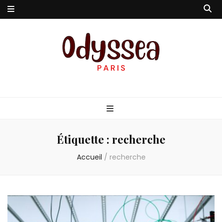
Odyssea-Paris
Le blog parisien
Étiquette :
recherche
Accueil
/
recherche