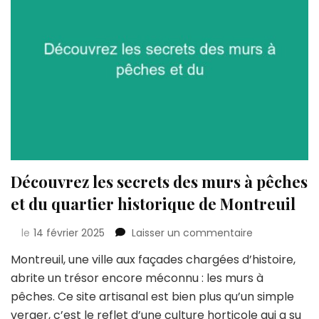
Découvrez les secrets des murs à pêches
et du quartier historique de Montreuil
sur
le
14 février 2025
Laisser un commentaire
Découvrez
Montreuil, une ville aux façades chargées d’histoire,
les
abrite un trésor encore méconnu : les murs à
secrets
des
pêches. Ce site artisanal est bien plus qu’un simple
murs
verger, c’est le reflet d’une culture horticole qui a su