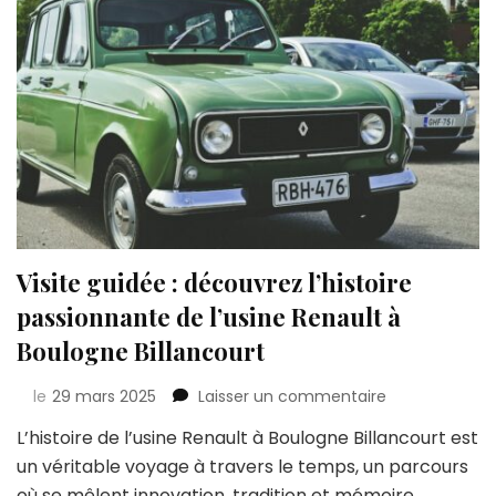
Visite guidée : découvrez l’histoire
passionnante de l’usine Renault à
Boulogne Billancourt
sur
le
29 mars 2025
Laisser un commentaire
Visite
L’histoire de l’usine Renault à Boulogne Billancourt est
guidée
un véritable voyage à travers le temps, un parcours
:
découvrez
où se mêlent innovation, tradition et mémoire