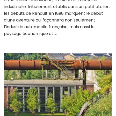
l’histoire
industrielle. Initialement établis dans un petit atelier,
passionnante
les débuts de Renault en 1898 marquent le début
de
d’une aventure qui façonnera non seulement
l’usine
Renault
l’industrie automobile française, mais aussi le
à
paysage économique et …
Boulogne
Billancourt