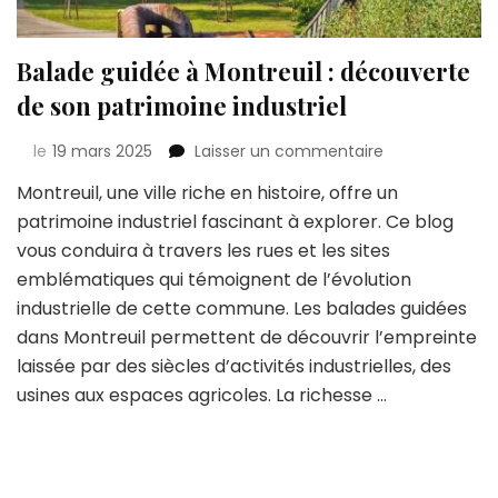
Balade guidée à Montreuil : découverte
de son patrimoine industriel
sur
le
19 mars 2025
Laisser un commentaire
Balade
Montreuil, une ville riche en histoire, offre un
guidée
patrimoine industriel fascinant à explorer. Ce blog
à
Montreuil
vous conduira à travers les rues et les sites
:
emblématiques qui témoignent de l’évolution
découverte
industrielle de cette commune. Les balades guidées
de
dans Montreuil permettent de découvrir l’empreinte
son
patrimoine
laissée par des siècles d’activités industrielles, des
industriel
usines aux espaces agricoles. La richesse …