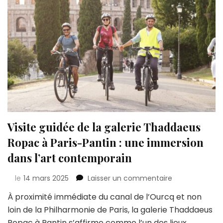
Visite guidée de la galerie Thaddaeus
Ropac à Paris-Pantin : une immersion
dans l’art contemporain
sur
le
14 mars 2025
Laisser un commentaire
Visite
À proximité immédiate du canal de l’Ourcq et non
guidée
loin de la Philharmonie de Paris, la galerie Thaddaeus
de
la
Ropac à Pantin s’affirme comme l’un des lieux