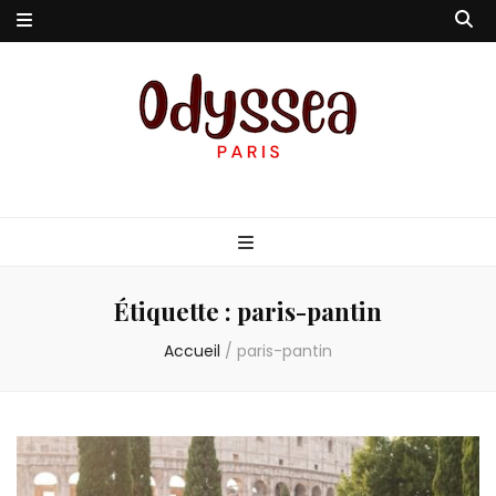
Odyssea-Paris
Le blog parisien
Étiquette :
paris-pantin
Accueil
/
paris-pantin