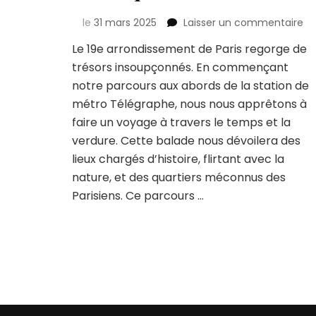
su
le
31 mars 2025
Laisser un commentaire
Ba
Le 19e arrondissement de Paris regorge de
de
trésors insoupçonnés. En commençant
té
au
notre parcours aux abords de la station de
bu
métro Télégraphe, nous nous apprêtons à
ch
faire un voyage à travers le temps et la
:
verdure. Cette balade nous dévoilera des
un
pa
lieux chargés d’histoire, flirtant avec la
hi
nature, et des quartiers méconnus des
et
Parisiens. Ce parcours …
bu