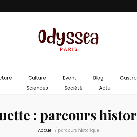
is
cture
Culture
Event
Blog
Gastr
Sciences
Société
Actu
uette :
parcours histo
Accueil
/
parcours historique