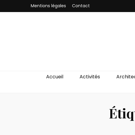
Mentions légales
Contact
Odyssea-Par
Le blog parisien
Accueil
Activités
Archite
Étiq