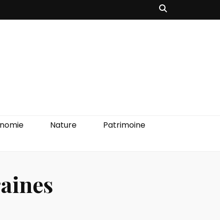
onomie
Nature
Patrimoine
raines