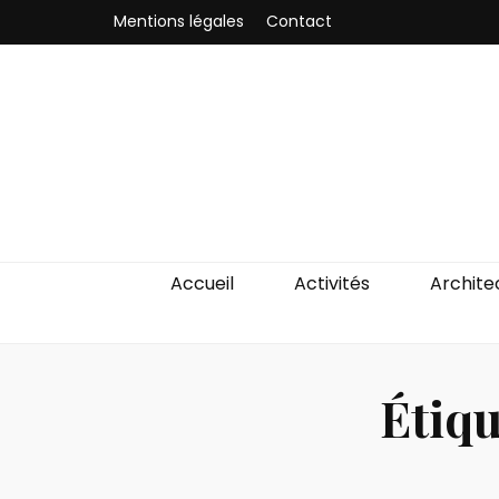
Mentions légales
Contact
Odyssea-Par
Le blog parisien
Accueil
Activités
Archite
Étiqu