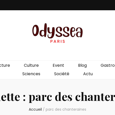
is
cture
Culture
Event
Blog
Gastr
Sciences
Société
Actu
ette :
parc des chante
Accueil
/
parc des chanteraines