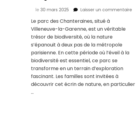
su
le
30 mars 2025
Laisser un commentaire
Vi
Le parc des Chanteraines, situé à
c
Villeneuve-la-Garenne, est un véritable
s
fa
trésor de biodiversité, où la nature
a
s’épanouit à deux pas de la métropole
p
parisienne. En cette période où l’éveil à la
d
biodiversité est essentiel, ce parc se
c
:
transforme en un terrain d’exploration
d
fascinant. Les familles sont invitées à
la
découvrir cet écrin de nature, en particulier
f
…
d
o