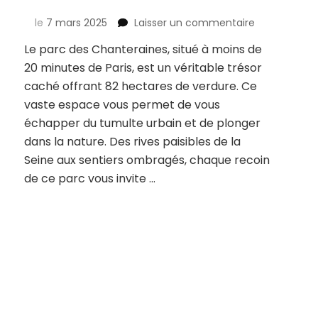
r
sur
le
7 mars 2025
Laisser un commentaire
site
Découverte
Le parc des Chanteraines, situé à moins de
ommentée
du
péciale
20 minutes de Paris, est un véritable trésor
parc
mille
des
caché offrant 82 hectares de verdure. Ce
u
Chanteraine
vaste espace vous permet de vous
arc
:
échapper du tumulte urbain et de plonger
es
un
dans la nature. Des rives paisibles de la
hanteraines
havre
de
Seine aux sentiers ombragés, chaque recoin
écouvrir
nature
de ce parc vous invite …
en
réquence
plein
es
cœur
iseaux
de
la
ville