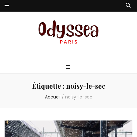
Odyssea-Paris
Le blog parisien
Étiquette :
noisy-le-sec
Accueil
/
noisy-le-sec