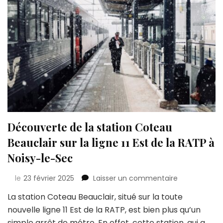
Découverte de la station Coteau
Beauclair sur la ligne 11 Est de la RATP à
Noisy-le-Sec
sur
le
23 février 2025
Laisser un commentaire
Découverte
La station Coteau Beauclair, situé sur la toute
de
nouvelle ligne 11 Est de la RATP, est bien plus qu’un
la
station
simple arrêt de métro. En effet, cette station, qui a