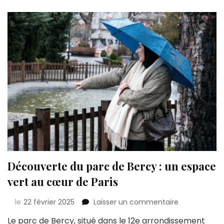
plein
cœur
de
la
ville
Découverte du parc de Bercy : un espace
vert au cœur de Paris
sur
le
22 février 2025
Laisser un commentaire
Découverte
Le parc de Bercy, situé dans le 12e arrondissement
du