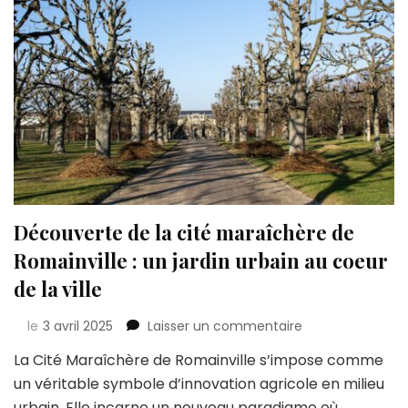
Découverte de la cité maraîchère de
Romainville : un jardin urbain au coeur
de la ville
sur
le
3 avril 2025
Laisser un commentaire
Découverte
La Cité Maraîchère de Romainville s’impose comme
de
un véritable symbole d’innovation agricole en milieu
la
cité
urbain. Elle incarne un nouveau paradigme où