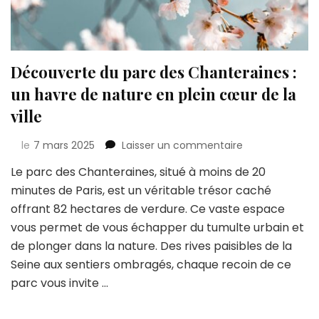
Découverte du parc des Chanteraines :
un havre de nature en plein cœur de la
ville
sur
le
7 mars 2025
Laisser un commentaire
Découverte
Le parc des Chanteraines, situé à moins de 20
du
minutes de Paris, est un véritable trésor caché
parc
des
offrant 82 hectares de verdure. Ce vaste espace
Chanteraines
vous permet de vous échapper du tumulte urbain et
:
de plonger dans la nature. Des rives paisibles de la
un
Seine aux sentiers ombragés, chaque recoin de ce
havre
de
parc vous invite …
nature
en