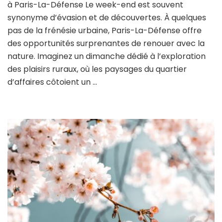
à Paris-La-Défense Le week-end est souvent
à
la
synonyme d’évasion et de découvertes. À quelques
ferme
pas de la frénésie urbaine, Paris-La-Défense offre
:
des opportunités surprenantes de renouer avec la
découvrir
nature. Imaginez un dimanche dédié à l’exploration
les
plaisirs
des plaisirs ruraux, où les paysages du quartier
ruraux
d’affaires côtoient un …
à
Paris-
La
Défense