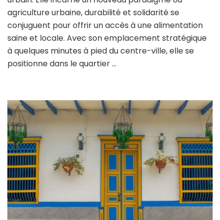
maraîchère
agriculture urbaine, durabilité et solidarité se
de
conjuguent pour offrir un accès à une alimentation
Romainville
saine et locale. Avec son emplacement stratégique
:
un
à quelques minutes à pied du centre-ville, elle se
jardin
positionne dans le quartier …
urbain
au
coeur
de
la
ville