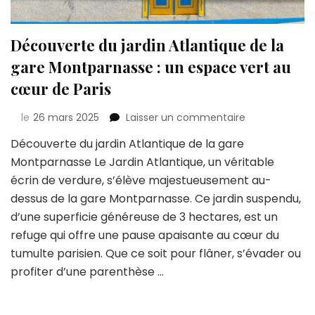
Découverte du jardin Atlantique de la
gare Montparnasse : un espace vert au
cœur de Paris
sur
le
26 mars 2025
Laisser un commentaire
Découverte
Découverte du jardin Atlantique de la gare
du
Montparnasse Le Jardin Atlantique, un véritable
jardin
Atlantique
écrin de verdure, s’élève majestueusement au-
de
dessus de la gare Montparnasse. Ce jardin suspendu,
la
d’une superficie généreuse de 3 hectares, est un
gare
refuge qui offre une pause apaisante au cœur du
Montparnasse
:
tumulte parisien. Que ce soit pour flâner, s’évader ou
un
profiter d’une parenthèse …
espace
vert
au