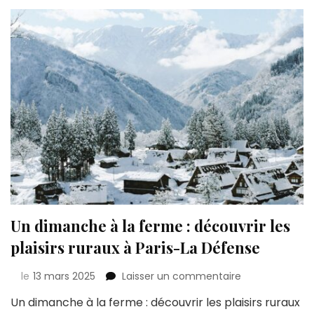
cœur
de
Paris
Un dimanche à la ferme : découvrir les
plaisirs ruraux à Paris-La Défense
sur
le
13 mars 2025
Laisser un commentaire
Un
Un dimanche à la ferme : découvrir les plaisirs ruraux
dimanche