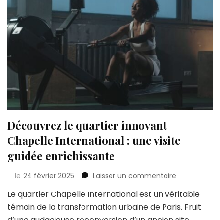
Découvrez le quartier innovant
Chapelle International : une visite
guidée enrichissante
sur
le
24 février 2025
Laisser un commentaire
Découvrez
Le quartier Chapelle International est un véritable
le
témoin de la transformation urbaine de Paris. Fruit
quartier
innovant
d’une audacieuse reconversion d’un ancien site