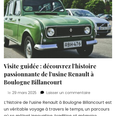
Visite guidée : découvrez l’histoire
passionnante de l’usine Renault à
Boulogne Billancourt
sur
le
29 mars 2025
Laisser un commentaire
Visite
L’histoire de l’usine Renault à Boulogne Billancourt est
guidée
un véritable voyage à travers le temps, un parcours
:
découvrez
où se mêlent innovation, tradition et mémoire