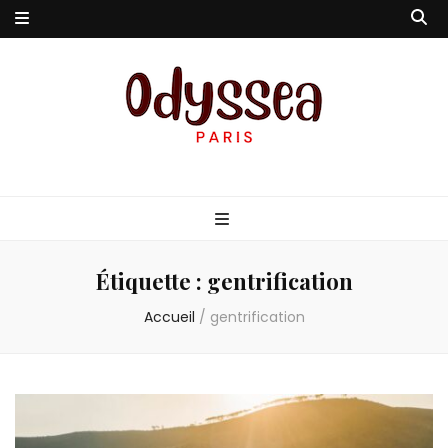
Odyssea-Paris
Le blog parisien
Étiquette :
gentrification
Accueil
/
gentrification