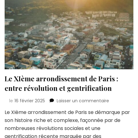
Le XIème arrondissement de Paris :
entre révolution et gentrification
sur
le
16 février 2025
Laisser un commentaire
Le
Le XIème arrondissement de Paris se démarque par
XIème
son histoire riche et complexe, façonnée par de
arrondissem
de
nombreuses révolutions sociales et une
Paris
gentrification récente marquée par des