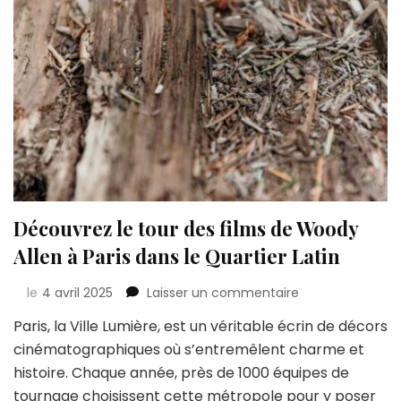
Découvrez le tour des films de Woody
Allen à Paris dans le Quartier Latin
sur
le
4 avril 2025
Laisser un commentaire
Découvrez
Paris, la Ville Lumière, est un véritable écrin de décors
le
cinématographiques où s’entremêlent charme et
tour
des
histoire. Chaque année, près de 1000 équipes de
films
tournage choisissent cette métropole pour y poser