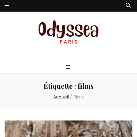
Odyssea-Paris
Le blog parisien
Étiquette :
films
Accueil
/
films