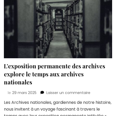
L’exposition permanente des archives
explore le temps aux archives
nationales
sur
le
29 mars 2025
Laisser un commentaire
L’exposition
Les Archives nationales, gardiennes de notre histoire,
permanente
nous invitent à un voyage fascinant à travers le
des
archives
temps avec leur exposition permanente intitulée «