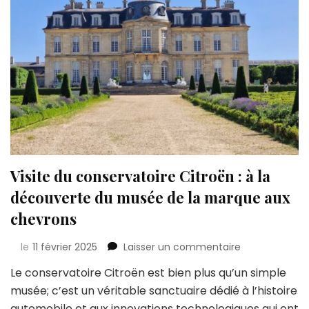
Visite du conservatoire Citroën : à la
découverte du musée de la marque aux
chevrons
sur
le
11 février 2025
Laisser un commentaire
Visite
Le conservatoire Citroën est bien plus qu’un simple
du
musée; c’est un véritable sanctuaire dédié à l’histoire
conservatoire
Citroën
automobile et aux innovations technologiques qui ont