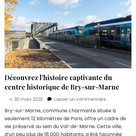
Découvrez l’histoire captivante du
centre historique de Bry-sur-Marne
sur
le
30 mars 2025
Laisser un commentaire
Découvrez
Bry-sur-Marne, commune charmante située à
l’histoire
seulement 12 kilomètres de Paris, offre un cadre de
captivante
du
vie préservé au sein du Val-de-Marne. Cette ville,
centre
d’un peu plus de 18 000 habitants, a été façonnée