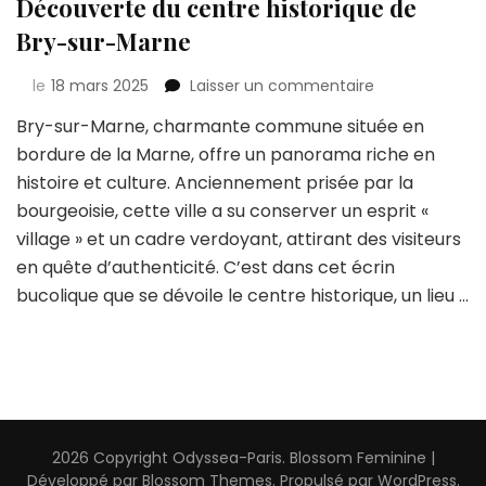
Découverte du centre historique de
Bry-sur-Marne
sur
le
18 mars 2025
Laisser un commentaire
Découverte
Bry-sur-Marne, charmante commune située en
du
bordure de la Marne, offre un panorama riche en
centre
historique
histoire et culture. Anciennement prisée par la
de
bourgeoisie, cette ville a su conserver un esprit «
Bry-
village » et un cadre verdoyant, attirant des visiteurs
sur-
en quête d’authenticité. C’est dans cet écrin
Marne
bucolique que se dévoile le centre historique, un lieu …
2026 Copyright
Odyssea-Paris
.
Blossom Feminine |
Développé par
Blossom Themes
. Propulsé par
WordPress
.