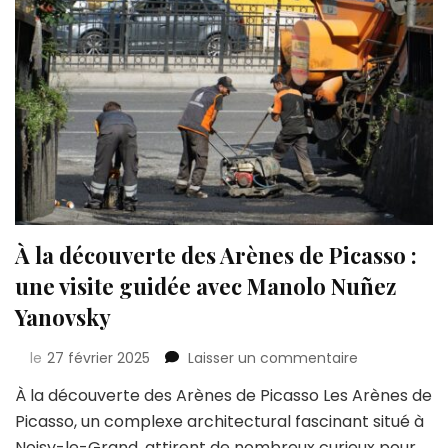
À la découverte des Arènes de Picasso :
une visite guidée avec Manolo Nuñez
Yanovsky
sur
le
27 février 2025
Laisser un commentaire
À
À la découverte des Arènes de Picasso Les Arènes de
la
Picasso, un complexe architectural fascinant situé à
découverte
des
Noisy-le-Grand, attirent de nombreux curieux pour