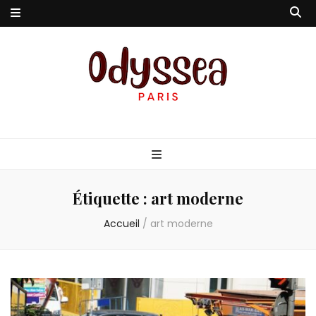
Odyssea-Paris
Le blog parisien
Étiquette :
art moderne
Accueil
/
art moderne