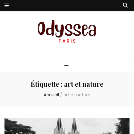
Odyssea-Paris
Le blog parisien
Étiquette :
art et nature
Accueil
/
art et nature