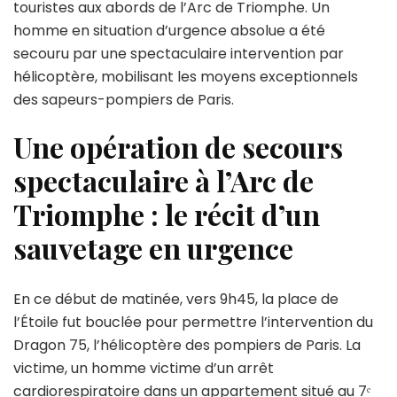
touristes aux abords de l’Arc de Triomphe. Un
un
homme en situation d’urgence absolue a été
homme
secouru
secouru par une spectaculaire intervention par
par
hélicoptère, mobilisant les moyens exceptionnels
hélicoptère
des sapeurs-pompiers de Paris.
aux
abords
Une opération de secours
de
l’Arc
spectaculaire à l’Arc de
de
Triomphe
Triomphe : le récit d’un
sauvetage en urgence
En ce début de matinée, vers 9h45, la place de
l’Étoile fut bouclée pour permettre l’intervention du
Dragon 75, l’hélicoptère des pompiers de Paris. La
victime, un homme victime d’un arrêt
cardiorespiratoire dans un appartement situé au 7ᵉ