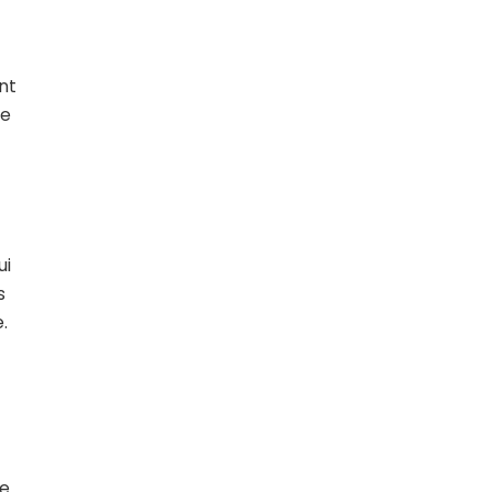
nt
ne
ui
s
.
e.