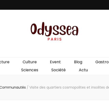
is
cture
Culture
Event
Blog
Gastr
Sciences
Société
Actu
t Communautés
/
Visite des quartiers cosmopolites et insolites 