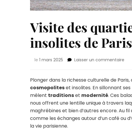
Visite des quarti
insolites de Pari
sur
le
1 mars 2025
Laisser un commentaire
Visi
des
qua
Plonger dans la richesse culturelle de Paris,
cos
cosmopolites
et insolites. En sillonnant s
et
mêlent
traditions
et
modernité
. Ces bal
inso
nous offrent une lentille unique à travers l
de
Pari
maghrébines et bien d’autres encore. Au fil 
ave
comme les échanges autour d’un café ou d’un
un
la vie parisienne.
gui