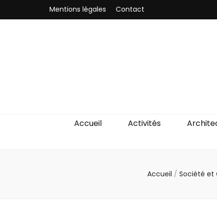
Mentions légales
Contact
Odyssea-Par
Le blog parisien
Accueil
Activités
Archite
Accueil
/
Société e