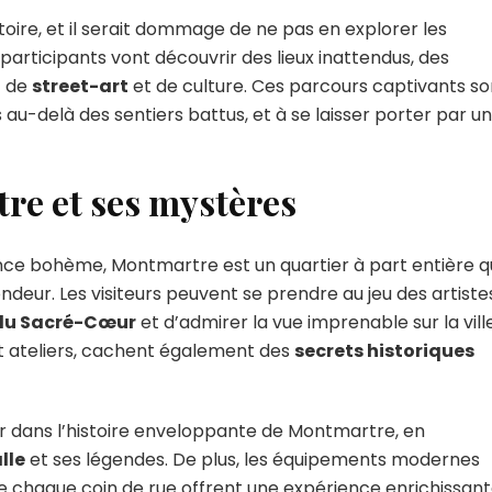
oire, et il serait dommage de ne pas en explorer les
s participants vont découvrir des lieux inattendus, des
t de
street-art
et de culture. Ces parcours captivants so
 au-delà des sentiers battus, et à se laisser porter par u
re et ses mystères
nce bohème, Montmartre est un quartier à part entière q
deur. Les visiteurs peuvent se prendre au jeu des artiste
 du Sacré-Cœur
et d’admirer la vue imprenable sur la ville
et ateliers, cachent également des
secrets historiques
er dans l’histoire enveloppante de Montmartre, en
lle
et ses légendes. De plus, les équipements modernes
e chaque coin de rue offrent une expérience enrichissant