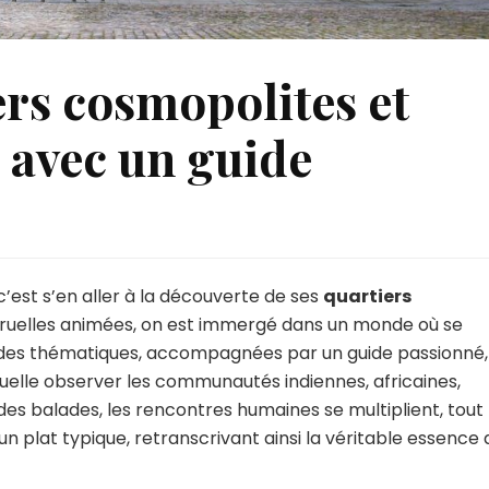
ers cosmopolites et
s avec un guide
te
rtiers
 c’est s’en aller à la découverte de ses
quartiers
mopolites
es ruelles animées, on est immergé dans un monde où se
ades thématiques, accompagnées par un guide passionné,
lites
aquelle observer les communautés indiennes, africaines,
s
des balades, les rencontres humaines se multiplient, tout
c
 plat typique, retranscrivant ainsi la véritable essence 
de