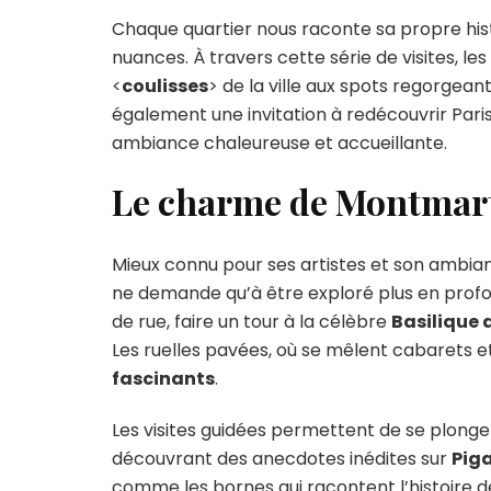
Chaque quartier nous raconte sa propre hist
nuances. À travers cette série de visites, le
<
coulisses
> de la ville aux spots regorgean
également une invitation à redécouvrir Paris
ambiance chaleureuse et accueillante.
Le charme de Montmart
Mieux connu pour ses artistes et son ambia
ne demande qu’à être exploré plus en profon
de rue, faire un tour à la célèbre
Basilique
Les ruelles pavées, où se mêlent cabarets 
fascinants
.
Les visites guidées permettent de se plong
découvrant des anecdotes inédites sur
Piga
comme les bornes qui racontent l’histoire d