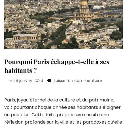
Pourquoi Paris échappe-t-elle à ses
habitants ?
sur
le
28 janvier 2026
Laisser un commentaire
Pourquoi
Paris
échappe-
Paris, joyau éternel de la culture et du patrimoine,
t-
voit pourtant chaque année ses habitants s’éloigner
elle
un peu plus. Cette fuite progressive suscite une
à
réflexion profonde sur la ville et les paradoxes qu’elle
ses