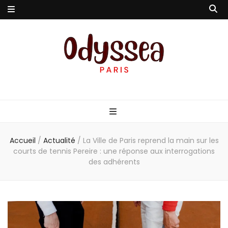
Odyssea-Paris
Le blog parisien
Accueil
/
Actualité
/
La Ville de Paris reprend la main sur les
courts de tennis Pereire : une réponse aux interrogations
des adhérents