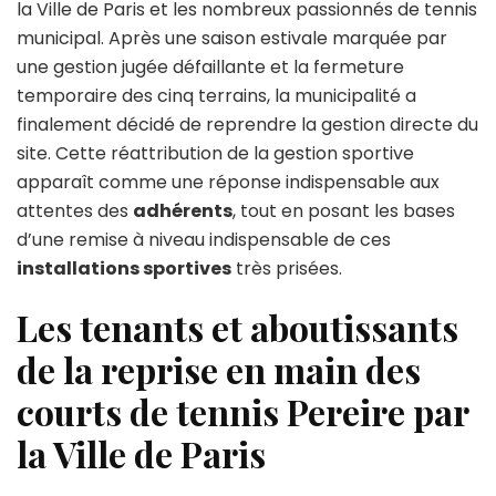
la Ville de Paris et les nombreux passionnés de tennis
la
municipal. Après une saison estivale marquée par
main
sur
une gestion jugée défaillante et la fermeture
les
temporaire des cinq terrains, la municipalité a
courts
finalement décidé de reprendre la gestion directe du
de
site. Cette réattribution de la gestion sportive
tennis
Pereire
apparaît comme une réponse indispensable aux
:
attentes des
adhérents
, tout en posant les bases
une
d’une remise à niveau indispensable de ces
réponse
installations sportives
très prisées.
aux
interroga
Les tenants et aboutissants
des
adhérent
de la reprise en main des
courts de tennis Pereire par
la Ville de Paris