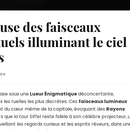
use des faisceaux
els illuminant le ciel
s
sur
ire
Origine
mystérieuse
des
brase sous une
Lueur Énigmatique
déconcertante,
faisceaux
s les ruelles les plus discrètes. Ces
faisceaux lumineux
lumineux
ssent du cœur même de la capitale, évoquant des
Rayons
inhabituels
s que la tour Eiffel reste fidèle à son célèbre projecteur, 
illuminant
le
illant les regards curieux et les esprits rêveurs, dans un
ciel