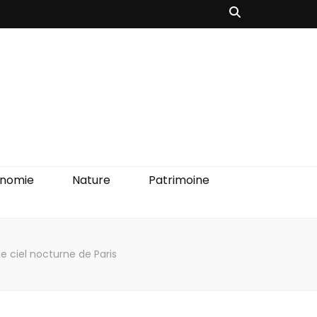
onomie
Nature
Patrimoine
e ciel nocturne de Paris