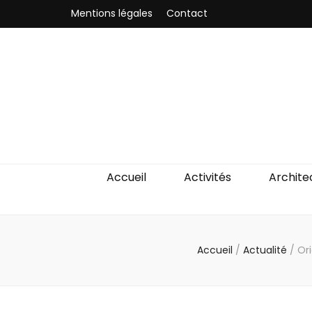
Mentions légales
Contact
Odyssea-Par
Le blog parisien
Accueil
Activités
Archite
Accueil
/
Actualité
/
Ori