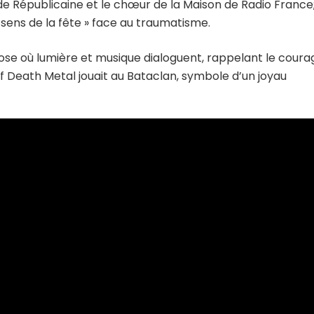
de Républicaine et le chœur de la Maison de Radio France
sens de la fête » face au traumatisme.
ose où lumière et musique dialoguent, rappelant le coura
f Death Metal jouait au Bataclan, symbole d’un joyau