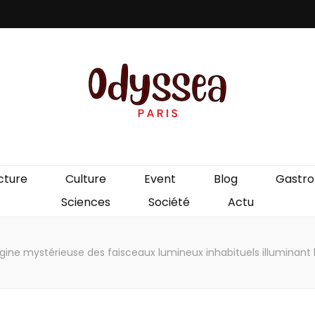
is
cture
Culture
Event
Blog
Gastr
Sciences
Société
Actu
gine mystérieuse des faisceaux lumineux inhabituels illuminant l