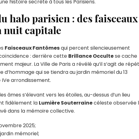
ne histoire secrète à tous les Parisiens.
nocturne
de
u halo parisien : des faisceaux
Paris
 nuit capitale
es
Faisceaux Fantômes
qui percent silencieusement
 coïncidence : derrière cette
Brillance Occulte
se cache
t majeur. La Ville de Paris a révélé qu’il s’agit de répé
ie d’hommage qui se tiendra au jardin mémoriel du 13
e IVe arrondissement.
es âmes s’élevant vers les étoiles, au-dessus d’un lieu
nt fidèlement la
Lumière Souterraine
céleste observée 
vé dans la mémoire collective.
 novembre 2025;
 jardin mémoriel;