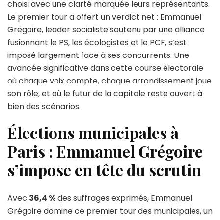
choisi avec une clarté marquée leurs représentants.
:
Le premier tour a offert un verdict net : Emmanuel
Emmanuel
Grégoire
Grégoire, leader socialiste soutenu par une alliance
domine
fusionnant le PS, les écologistes et le PCF, s’est
largement,
imposé largement face à ses concurrents. Une
Rachida
avancée significative dans cette course électorale
Dati
en
où chaque voix compte, chaque arrondissement joue
seconde
son rôle, et où le futur de la capitale reste ouvert à
position
bien des scénarios.
Élections municipales à
Paris : Emmanuel Grégoire
s’impose en tête du scrutin
Avec
36,4 %
des suffrages exprimés, Emmanuel
Grégoire domine ce premier tour des municipales, un