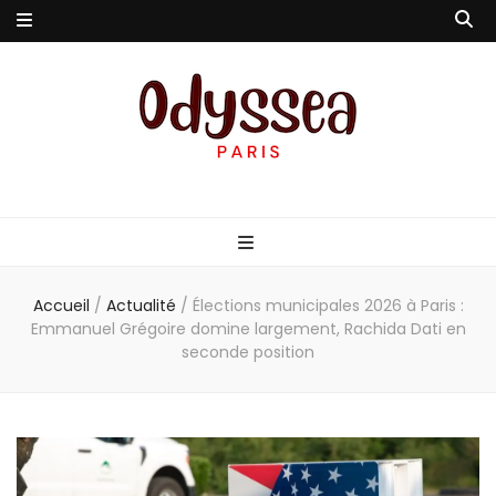
Odyssea-Paris
Le blog parisien
Accueil
/
Actualité
/
Élections municipales 2026 à Paris :
Emmanuel Grégoire domine largement, Rachida Dati en
seconde position