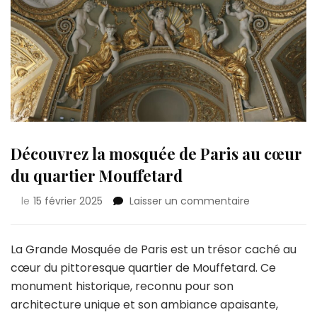
Découvrez la mosquée de Paris au cœur
du quartier Mouffetard
sur
le
15 février 2025
Laisser un commentaire
Découvrez
la
mosquée
La Grande Mosquée de Paris est un trésor caché au
de
cœur du pittoresque quartier de Mouffetard. Ce
Paris
monument historique, reconnu pour son
au
architecture unique et son ambiance apaisante,
cœur